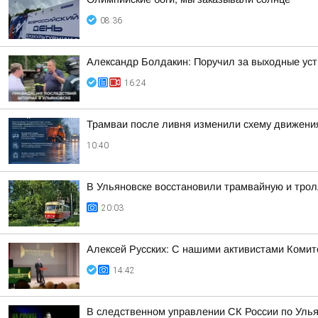
08:36
Александр Болдакин: Поручил за выходные ус
16:24
Трамваи после ливня изменили схему движени
10:40
В Ульяновске восстановили трамвайную и тро
20:03
Алексей Русских: С нашими активистами Комит
14:42
В следственном управлении СК России по Улья