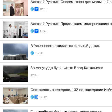
Алексей Русских: Совсем скоро для малышей р
18:15
Алексей Русских: Продолжаем модернизацию о
16:48
В Ульяновске ожидается сильный дождь
18:30
За минуту до бури. Фото: Влад Каталымов
12:43
Состоялось очередное, 132-ое, заседание Изб
12:12
Олимпийские боги, мы заказывали солнце