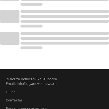
© Лента новостей Ульяновска
Email:
info@ulyanovsk-news.ru
О нас
Контакты
Редакционная политика