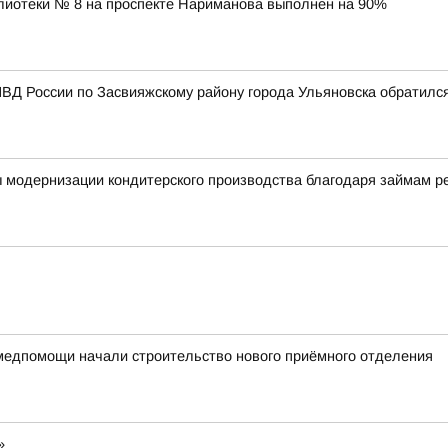
лиотеки № 8 на проспекте Нариманова выполнен на 90%
ВД России по Засвияжскому району города Ульяновска обратилс
ы модернизации кондитерского производства благодаря займам 
медпомощи начали строительство нового приёмного отделения
»