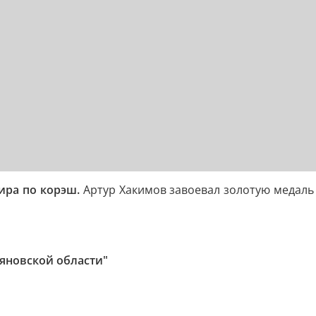
ира по корэш.
Артур Хакимов завоевал золотую медаль 
ьяновской области"