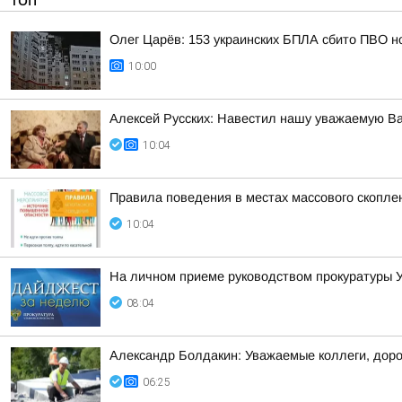
ТОП
Олег Царёв: 153 украинских БПЛА сбито ПВО н
10:00
Алексей Русских: Навестил нашу уважаемую В
10:04
Правила поведения в местах массового скопл
10:04
На личном приеме руководством прокуратуры У
08:04
Александр Болдакин: Уважаемые коллеги, доро
06:25