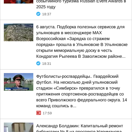
событийного туризма Russian Event Awards в
2025 году
18:37
6 августа. Подборка полезных сервисов для
ульяновцев в мессенджере MAX
Всероссийская «Зарядка со стражем
порядка» прошла в Ульяновске В Ульяновске
открыли мемориальную доску в честь
Кондратия Рылеева В Заволжском районе...
18:31
Футболисты-росгвардейцы.. Гвардейский
футбол. На несколько дней ульяновский
стадион «Симбирск» превратился в точку
притяжения спортсменов-росгвардейцев со
всего Приволжского федерального округа. 14
команд сошлись в...
17:59
Александр Болдакин: Капитальный ремонт
библиотеки № 8 на проспекте Нариманова