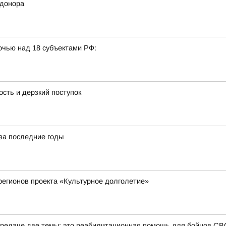
 донора
очью над 18 субъектами РФ:
сть и дерзкий поступок
за последние годы
регионов проекта «Культурное долголетие»
редаче две темы: это реабилитационная помощь для бойцов СВО 