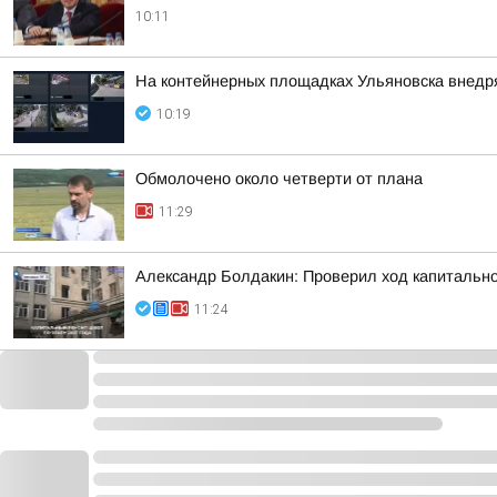
10:11
На контейнерных площадках Ульяновска внедр
10:19
Обмолочено около четверти от плана
11:29
Александр Болдакин: Проверил ход капитально
11:24