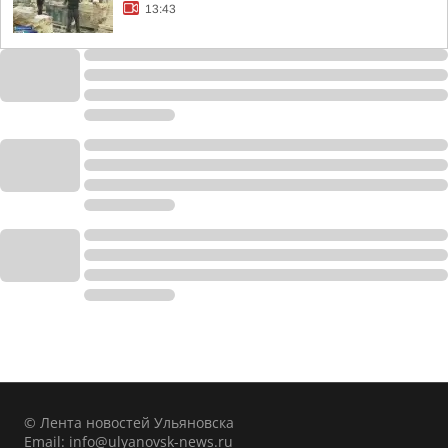
13:43
© Лента новостей Ульяновска
Email:
info@ulyanovsk-news.ru