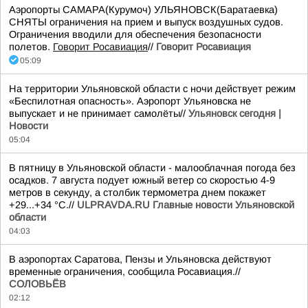
Аэропорты САМАРА(Курумоч) УЛЬЯНОВСК(Баратаевка)
СНЯТЫ ограничения на прием и выпуск воздушных судов.
Ограничения вводили для обеспечения безопасности
полетов.
Говорит Росавиация
//
Говорит Росавиация
05:09
На территории Ульяновской области с ночи действует режим
«Беспилотная опасность». Аэропорт Ульяновска не
выпускает и не принимает самолёты//
Ульяновск сегодня |
Новости
05:04
В пятницу в Ульяновской области - малооблачная погода без
осадков. 7 августа подует южный ветер со скоростью 4-9
метров в секунду, а столбик термометра днем покажет
+29...+34 °C.//
ULPRAVDA.RU Главные новости Ульяновской
области
04:03
В аэропортах Саратова, Пензы и Ульяновска действуют
временные ограничения, сообщила Росавиация.//
СОЛОВЬЁВ
02:12