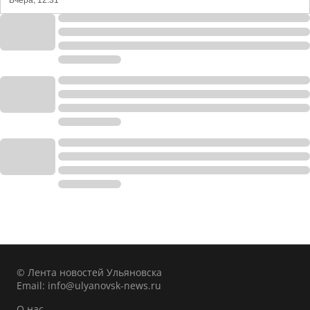
Вчера, 12:31
© Лента новостей Ульяновска
Email:
info@ulyanovsk-news.ru
О нас