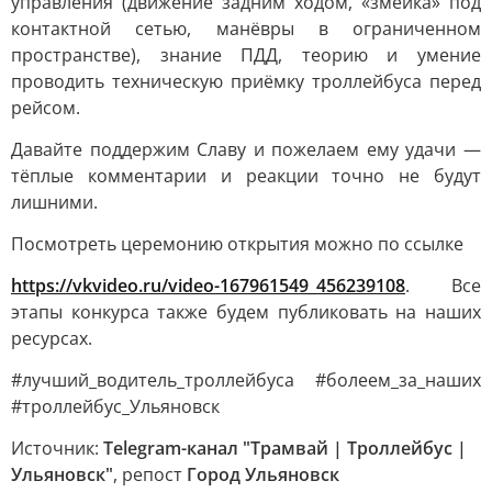
управления (движение задним ходом, «змейка» под
контактной сетью, манёвры в ограниченном
пространстве), знание ПДД, теорию и умение
проводить техническую приёмку троллейбуса перед
рейсом.
Давайте поддержим Славу и пожелаем ему удачи —
тёплые комментарии и реакции точно не будут
лишними.
Посмотреть церемонию открытия можно по ссылке
https://vkvideo.ru/video-167961549_456239108
. Все
этапы конкурса также будем публиковать на наших
ресурсах.
#лучший_водитель_троллейбуса #болеем_за_наших
#троллейбус_Ульяновск
Источник:
Telegram-канал "Трамвай | Троллейбус |
Ульяновск"
, репост
Город Ульяновск