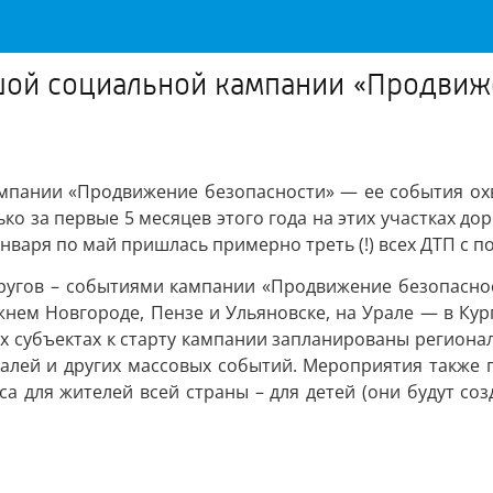
ьшой социальной кампании «Продвиж
мпании «Продвижение безопасности» — ее события охва
ько за первые 5 месяцев этого года на этих участках до
января по май пришлась примерно треть (!) всех ДТП с 
ругов – событиями кампании «Продвижение безопаснос
нем Новгороде, Пензе и Ульяновске, на Урале — в Кур
х субъектах к старту кампании запланированы региона
алей и других массовых событий. Мероприятия также п
са для жителей всей страны – для детей (они будут с