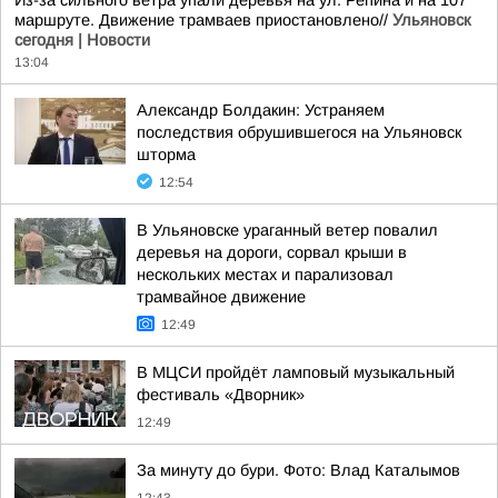
Из-за сильного ветра упали деревья на ул. Репина и на 107
маршруте. Движение трамваев приостановлено//
Ульяновск
сегодня | Новости
13:04
Александр Болдакин: Устраняем
последствия обрушившегося на Ульяновск
шторма
12:54
В Ульяновске ураганный ветер повалил
деревья на дороги, сорвал крыши в
нескольких местах и парализовал
трамвайное движение
12:49
В МЦСИ пройдёт ламповый музыкальный
фестиваль «Дворник»
12:49
За минуту до бури. Фото: Влад Каталымов