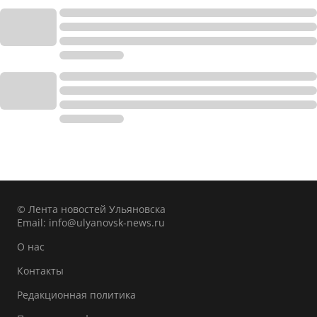
© Лента новостей Ульяновска
Email:
info@ulyanovsk-news.ru
О нас
Контакты
Редакционная политика