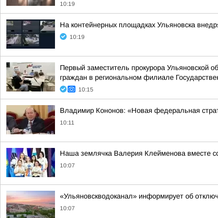
10:19
На контейнерных площадках Ульяновска внедр
10:19
Первый заместитель прокурора Ульяновской об
граждан в региональном филиале Государствен
10:15
Владимир Кононов: «Новая федеральная страт
10:11
Наша землячка Валерия Клейменова вместе со
10:07
«Ульяновскводоканал» информирует об отключе
10:07