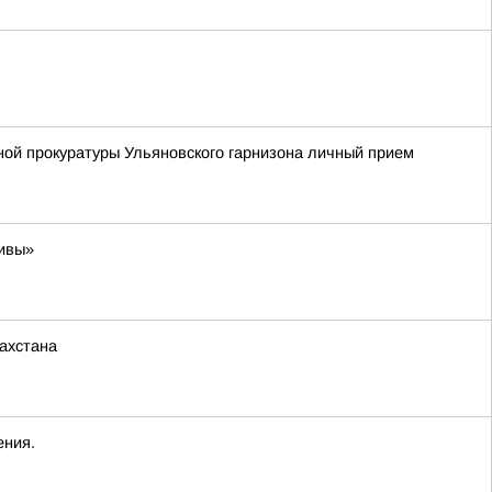
ной прокуратуры Ульяновского гарнизона личный прием
тивы»
ахстана
ения.