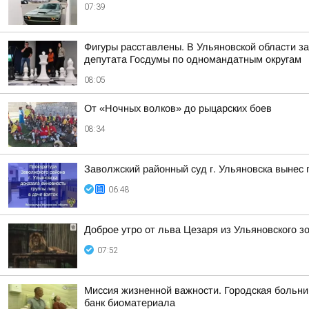
07:39
Фигуры расставлены. В Ульяновской области з
депутата Госдумы по одномандатным округам
08:05
От «Ночных волков» до рыцарских боев
08:34
Заволжский районный суд г. Ульяновска вынес 
06:48
Доброе утро от льва Цезаря из Ульяновского з
07:52
Миссия жизненной важности. Городская больни
банк биоматериала