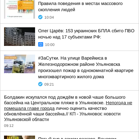
Правила поведения в местах массового
скопления людей
10:04
Олег Царёв: 153 украинских БПЛА сбито ПВО
ночью над 17 субъектами РФ:
10:00
#ЗаСутки. На улице Варейкиса в
Железнодорожном районе Ульяновска
произошел пожар в однокомнатной квартире
многоквартирного жилого дома
09:21
Болдакин искупался под дождём в новой чаше большого
бассейна на Центральном пляже в Ульяновске.
Непогода не
помешала главе города
лично оценить качество
обновлённой чаши бассейна.//
КП - Ульяновск: новости
Ульяновской области
09:12