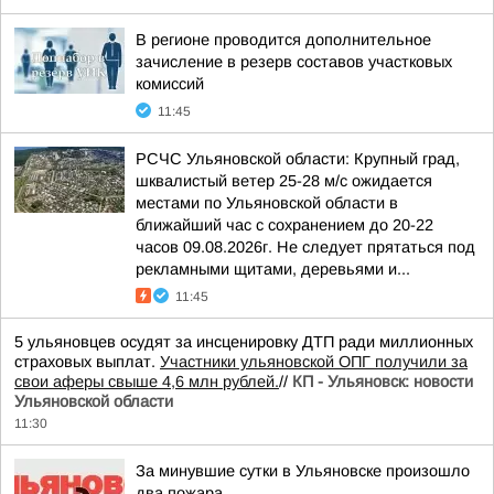
В регионе проводится дополнительное
зачисление в резерв составов участковых
комиссий
11:45
РСЧС Ульяновской области: Крупный град,
шквалистый ветер 25-28 м/с ожидается
местами по Ульяновской области в
ближайший час с сохранением до 20-22
часов 09.08.2026г. Не следует прятаться под
рекламными щитами, деревьями и...
11:45
5 ульяновцев осудят за инсценировку ДТП ради миллионных
страховых выплат.
Участники ульяновской ОПГ получили за
свои аферы свыше 4,6 млн рублей.
//
КП - Ульяновск: новости
Ульяновской области
11:30
За минувшие сутки в Ульяновске произошло
два пожара