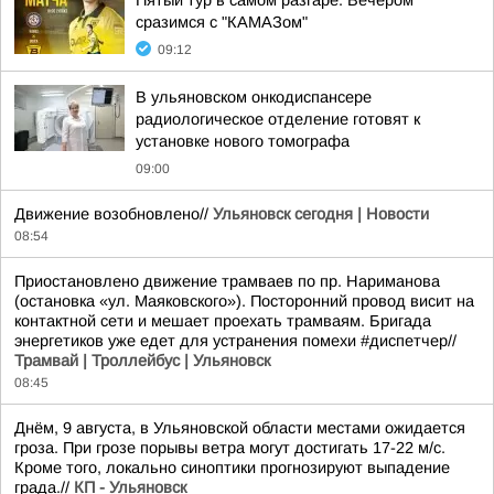
Пятый тур в самом разгаре. Вечером
сразимся с "КАМАЗом"
09:12
В ульяновском онкодиспансере
радиологическое отделение готовят к
установке нового томографа
09:00
Движение возобновлено//
Ульяновск сегодня | Новости
08:54
Приостановлено движение трамваев по пр. Нариманова
(остановка «ул. Маяковского»). Посторонний провод висит на
контактной сети и мешает проехать трамваям. Бригада
энергетиков уже едет для устранения помехи #диспетчер//
Трамвай | Троллейбус | Ульяновск
08:45
Днём, 9 августа, в Ульяновской области местами ожидается
гроза. При грозе порывы ветра могут достигать 17-22 м/с.
Кроме того, локально синоптики прогнозируют выпадение
града.//
КП - Ульяновск