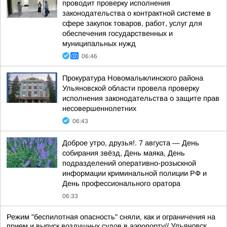
проводит проверку исполнения
законодательства о контрактной системе в
сфере закупок товаров, работ, услуг для
обеспечения государственных и
муниципальных нужд
06:46
Прокуратура Новомалыклинского района
Ульяновской области провела проверку
исполнения законодательства о защите прав
несовершеннолетних
06:43
Доброе утро, друзья!. 7 августа — День
собирания звёзд, День маяка, День
подразделений оперативно-розыскной
информации криминальной полиции РФ и
День профессионального оратора
06:33
Режим "беспилотная опасность" сняли, как и ограничения на
прием и выпуск воздушных судов в аэропорту//
Ульяновск