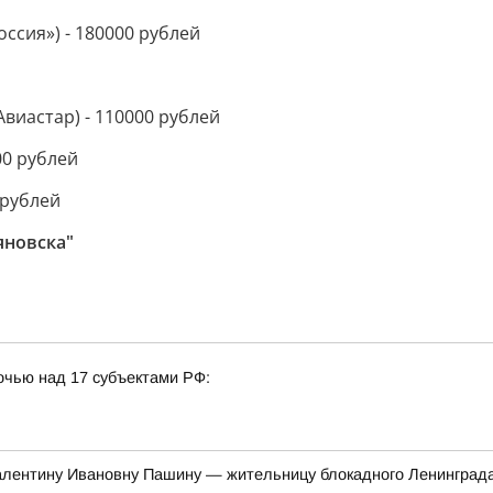
оссия») - 180000 рублей
виастар) - 110000 рублей
00 рублей
 рублей
яновска"
очью над 17 субъектами РФ:
алентину Ивановну Пашину — жительницу блокадного Ленинград