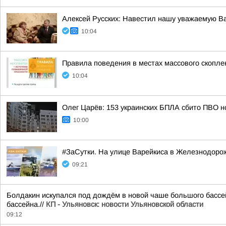
Алексей Русских: Навестил нашу уважаемую В
10:04
Правила поведения в местах массового скопл
10:04
Олег Царёв: 153 украинских БПЛА сбито ПВО н
10:00
#ЗаСутки. На улице Варейкиса в Железнодоро
09:21
Болдакин искупался под дождём в новой чаше большого бассе
бассейна.//
КП - Ульяновск: новости Ульяновской области
09:12