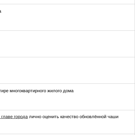
а
тире многоквартирного жилого дома
 главе города
лично оценить качество обновлённой чаши