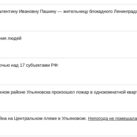
алентину Ивановну Пашину — жительницу блокадного Ленинград
ения людей
очью над 17 субъектами РФ:
жном районе Ульяновска произошел пожар в однокомнатной квар
йна на Центральном пляже в Ульяновске.
Непогода не помешала