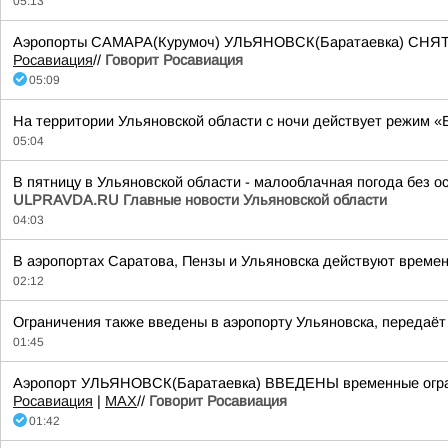
05:13
Аэропорты САМАРА(Курумоч) УЛЬЯНОВСК(Баратаевка) СНЯТЫ о
Росавиация
//
Говорит Росавиация
05:09
На территории Ульяновской области с ночи действует режим «
05:04
В пятницу в Ульяновской области - малооблачная погода без ос
ULPRAVDA.RU Главные новости Ульяновской области
04:03
В аэропортах Саратова, Пензы и Ульяновска действуют времен
02:12
Ограничения также введены в аэропорту Ульяновска, передаёт
01:45
Аэропорт УЛЬЯНОВСК(Баратаевка) ВВЕДЕНЫ временные ограни
Росавиация
|
MАХ
//
Говорит Росавиация
01:42