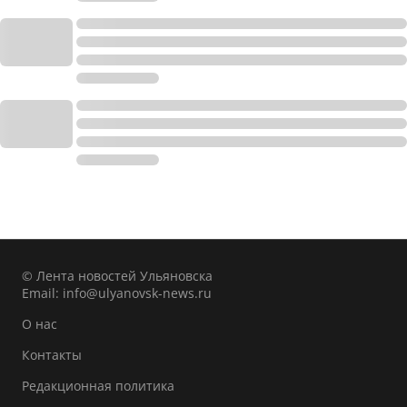
© Лента новостей Ульяновска
Email:
info@ulyanovsk-news.ru
О нас
Контакты
Редакционная политика