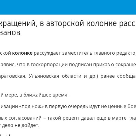
кращений, в авторской колонке расс
ванов
рской
колонке
рассуждает заместитель главного редакт
заявил, что в госкорпорации подписан приказ о сокращ
Саратовская, Ульяновская области и др.) ранее соо
ей мере, в ближайшее время.
зации «под нож» в первую очередь идут не ценные бое
ых согласований – такой рецепт давал еще в марте гла
 дело не дойдет.