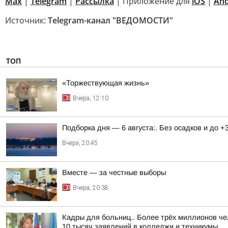
Max
|
Telegram
|
Рассылка
| Приложение для
iOS
|
And
Источник:
Telegram-канал "ВЕДОМОСТИ"
ТОП
«Торжествующая жизнь»
Вчера, 12:10
Подборка дня — 6 августа:. Без осадков и до +
Вчера, 20:45
Вместе — за честные выборы
Вчера, 20:38
Кадры для больниц.. Более трёх миллионов че
10 тысяч заявлений в колледжи и техникумы