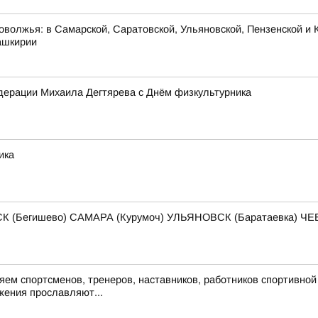
оволжья: в Самарской, Саратовской, Ульяновской, Пензенской и К
ашкирии
дерации Михаила Дегтярева с Днём физкультурника
ика
К (Бегишево) САМАРА (Курумоч) УЛЬЯНОВСК (Баратаевка) 
ем спортсменов, тренеров, наставников, работников спортивной 
жения прославляют...