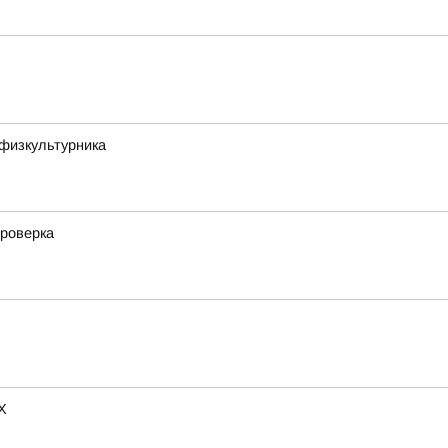
физкультурника
проверка
X