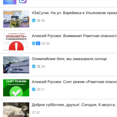
#ЗаСутки. На ул. Варейкиса в Ульяновске прои
08:45
Алексей Русских: Внимание! Ракетная опасност
03:33
Олимпийские боги, мы заказывали солнце
08:36
Алексей Русских: Снят режим «Ракетная опасн
05:21
Доброе субботнее, друзья!. Сегодня, 8 авгус
07:42