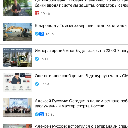
Дети-дропперы.. Кибермошенничество — острая
банки вводят системы защиты, операторы связи
19:46
В аэропорту Томска завершен I этап капитальн
15:09
Императорский мост будет закрыт с 23:00 7 авгу
19:03
Оперативное сообщение. В дежурную часть ОМ
17:38
Алексей Русских: Сегодня в нашем регионе ра
заслуженный мастер спорта России
16:30
Алексей Русских встретился с ветеранами спе