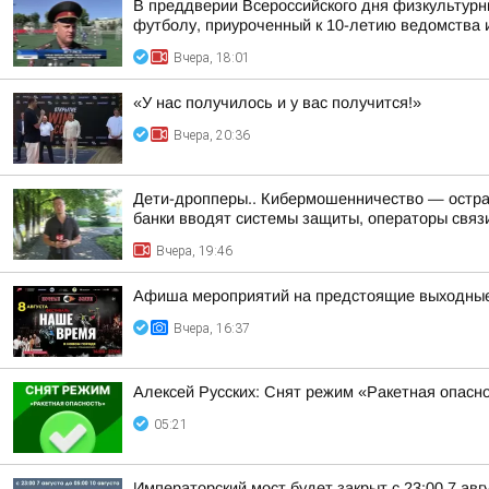
В преддверии Всероссийского дня физкультурн
футболу, приуроченный к 10-летию ведомства и
Вчера, 18:01
«У нас получилось и у вас получится!»
Вчера, 20:36
Дети-дропперы.. Кибермошенничество — острая
банки вводят системы защиты, операторы связи
Вчера, 19:46
Афиша мероприятий на предстоящие выходны
Вчера, 16:37
Алексей Русских: Снят режим «Ракетная опасн
05:21
Императорский мост будет закрыт с 23:00 7 авгу