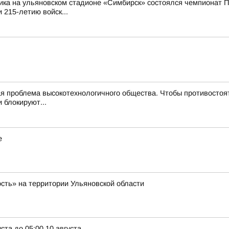
ика на ульяновском стадионе «Симбирск» состоялся чемпионат П
 215-летию войск...
 проблема высокотехнологичного общества. Чтобы противостоят
 блокируют...
е
ость» на территории Ульяновской области
ста до 05:00 10 августа