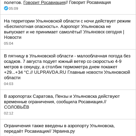
полетов.
Говорит Росавиация
//
Говорит Росавиация
05:09
На территории Ульяновской области с ночи действует режим
«Беспилотная опасность». Аэропорт Ульяновска не
выпускает и не принимает самолёты//
Ульяновск сегодня |
Новости
05:04
В пятницу в Ульяновской области - малооблачная погода без
осадков. 7 августа подует южный ветер со скоростью 4-9
метров в секунду, а столбик термометра днем покажет
+29...+34 °C.//
ULPRAVDA.RU Главные новости Ульяновской
области
04:03
В аэропортах Саратова, Пензы и Ульяновска действуют
временные ограничения, сообщила Росавиация.//
СОЛОВЬЁВ
02:12
Ограничения также введены в аэропорту Ульяновска,
передаёт Росавиация//
Украина.ру