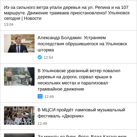
Из-за сильного ветра упали деревья на ул. Репина и на 107
маршруте. Движение трамваев приостановлено//
Ульяновск
сегодня | Новости
13:04
Александр Болдакин: Устраняем
последствия обрушившегося на Ульяновск
шторма
12:54
В Ульяновске ураганный ветер повалил
деревья на дороги, сорвал крыши в
нескольких местах и парализовал
трамвайное движение
12:49
В МЦСИ пройдёт ламповый музыкальный
фестиваль «Дворник»
12:49
За минуту до бури. Фото: Влад Каталымов