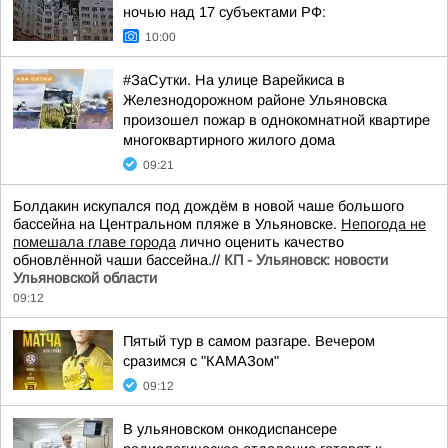
ночью над 17 субъектами РФ:
10:00
#ЗаСутки. На улице Варейкиса в
Железнодорожном районе Ульяновска
произошел пожар в однокомнатной квартире
многоквартирного жилого дома
09:21
Болдакин искупался под дождём в новой чаше большого
бассейна на Центральном пляже в Ульяновске.
Непогода не
помешала главе города
лично оценить качество
обновлённой чаши бассейна.//
КП - Ульяновск: новости
Ульяновской области
09:12
Пятый тур в самом разгаре. Вечером
сразимся с "КАМАЗом"
09:12
В ульяновском онкодиспансере