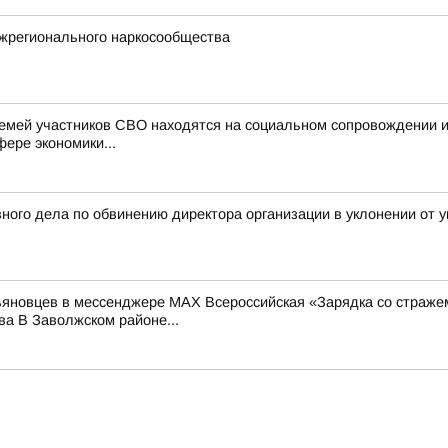
жрегионального наркосообщества
семей участников СВО находятся на социальном сопровождении 
фере экономики...
ного дела по обвинению директора организации в уклонении от у
льяновцев в мессенджере MAX Всероссийская «Зарядка со страже
а В Заволжском районе...