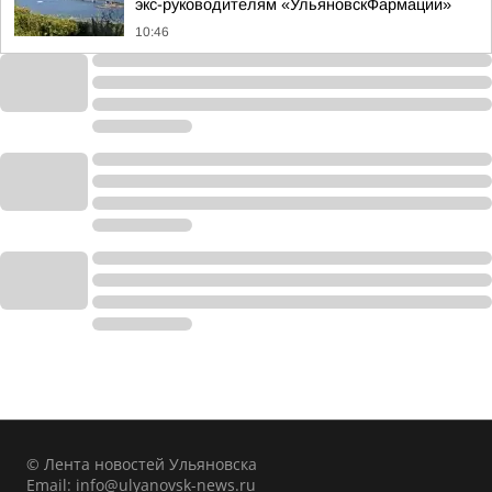
экс-руководителям «УльяновскФармации»
10:46
© Лента новостей Ульяновска
Email:
info@ulyanovsk-news.ru