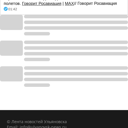
полетов.
Говорит Росавиация
|
MАХ
//
Говорит Росавиация
01:42
© Лента новостей Ульяновска
Email:
info@ulyanovsk-news.ru