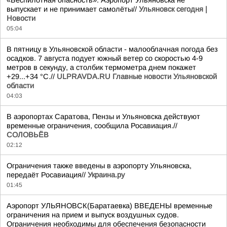
«Беспилотная опасность». Аэропорт Ульяновска не
выпускает и не принимает самолёты//
Ульяновск сегодня |
Новости
05:04
В пятницу в Ульяновской области - малооблачная погода без
осадков. 7 августа подует южный ветер со скоростью 4-9
метров в секунду, а столбик термометра днем покажет
+29...+34 °C.//
ULPRAVDA.RU Главные новости Ульяновской
области
04:03
В аэропортах Саратова, Пензы и Ульяновска действуют
временные ограничения, сообщила Росавиация.//
СОЛОВЬЁВ
02:12
Ограничения также введены в аэропорту Ульяновска,
передаёт Росавиация//
Украина.ру
01:45
Аэропорт УЛЬЯНОВСК(Баратаевка) ВВЕДЕНЫ временные
ограничения на прием и выпуск воздушных судов.
Ограничения необходимы для обеспечения безопасности