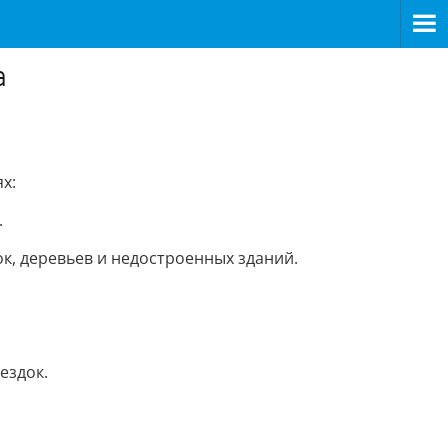
а
х:
.
ок, деревьев и недостроенных зданий.
ездок.