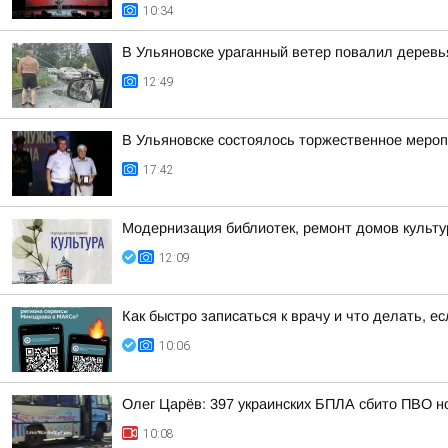
10:34
В Ульяновске ураганный ветер повалил деревь
12:49
В Ульяновске состоялось торжественное меро
17:42
Модернизация библиотек, ремонт домов культур
12:09
Как быстро записаться к врачу и что делать, е
10:06
Олег Царёв: 397 украинских БПЛА сбито ПВО н
10:08