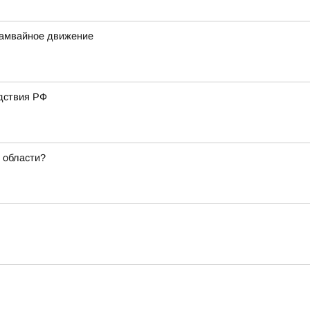
трамвайное движение
дствия РФ
 области?