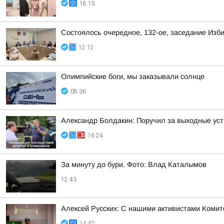
18:15
Состоялось очередное, 132-ое, заседание Изб
12:12
Олимпийские боги, мы заказывали солнце
08:36
Александр Болдакин: Поручил за выходные ус
16:24
За минуту до бури. Фото: Влад Каталымов
12:43
Алексей Русских: С нашими активистами Комит
14:42