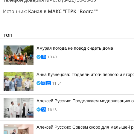
Телефон доверия МЧС: 8 (8422) 39-99-99
Источник:
Канал в МАКС "ГТРК "Волга""
ТОП
Хмурая погода не повод сидеть дома
10:43
Анна Кузнецова: Подвели итоги первого и втор
11:54
Алексей Русских: Продолжаем модернизацию о
16:48
Алексей Русских: Совсем скоро для малышей р