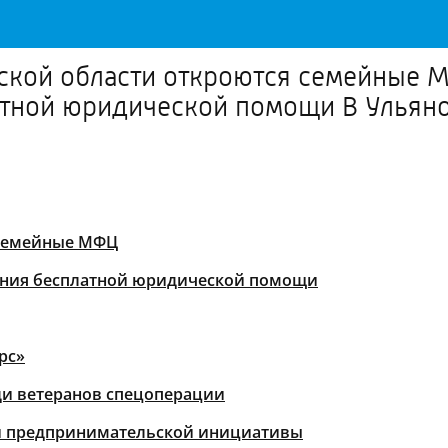
вской области откроются семейные 
атной юридической помощи В Ульян
 семейные МФЦ
зания бесплатной юридической помощи
рс»
ди ветеранов спецоперации
ой предпринимательской инициативы