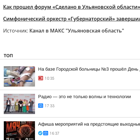
Как прошел форум «Сделано в Ульяновской области
Симфонический оркестр «Губернаторский» завершил
Источник:
Канал в МАКС "Ульяновская область"
ТОП
На базе Городской больницы №3 прошёл День
10:35
Радио — это не только волны и технологии
17:33
Афиша мероприятий на предстоящие выходны
16:37