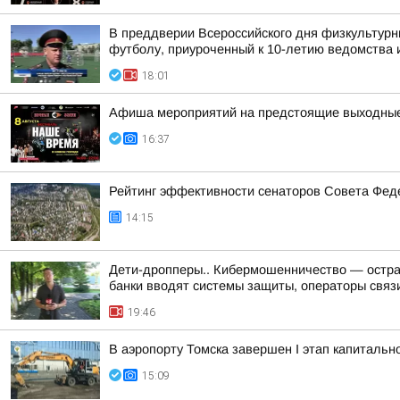
В преддверии Всероссийского дня физкультурн
футболу, приуроченный к 10-летию ведомства и
18:01
Афиша мероприятий на предстоящие выходны
16:37
Рейтинг эффективности сенаторов Совета Феде
14:15
Дети-дропперы.. Кибермошенничество — острая
банки вводят системы защиты, операторы связи
19:46
В аэропорту Томска завершен I этап капитальн
15:09