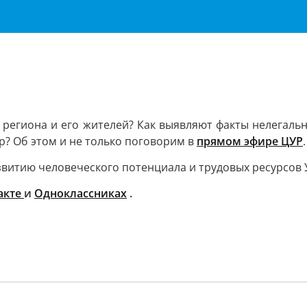
региона и его жителей? Как выявляют факты нелегальн
р? Об этом и не только поговорим в
прямом эфире ЦУР
.
азвитию человеческого потенциала и трудовых ресурсов
акте
и
Одноклассниках
.