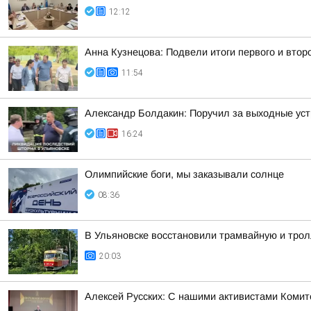
12:12
Анна Кузнецова: Подвели итоги первого и втор
11:54
Александр Болдакин: Поручил за выходные ус
16:24
Олимпийские боги, мы заказывали солнце
08:36
В Ульяновске восстановили трамвайную и тро
20:03
Алексей Русских: С нашими активистами Комит