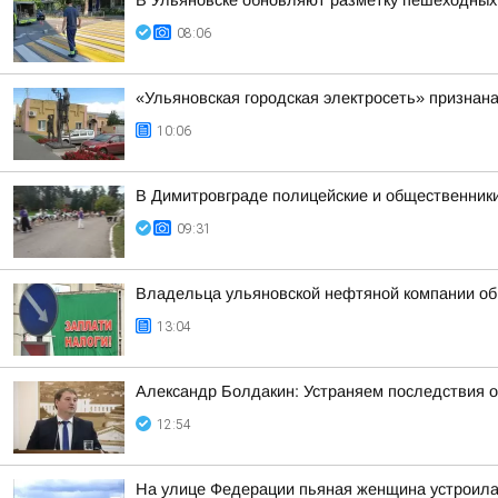
В Ульяновске обновляют разметку пешеходных
08:06
«Ульяновская городская электросеть» признан
10:06
В Димитровграде полицейские и общественники
09:31
Владельца ульяновской нефтяной компании обв
13:04
Александр Болдакин: Устраняем последствия 
12:54
На улице Федерации пьяная женщина устроила