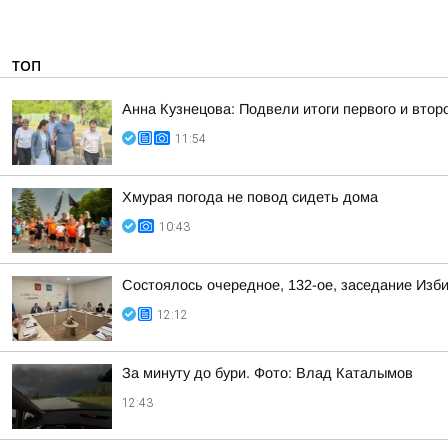
ТОП
Анна Кузнецова: Подвели итоги первого и втор
11:54
Хмурая погода не повод сидеть дома
10:43
Состоялось очередное, 132-ое, заседание Изб
12:12
За минуту до бури. Фото: Влад Каталымов
12:43