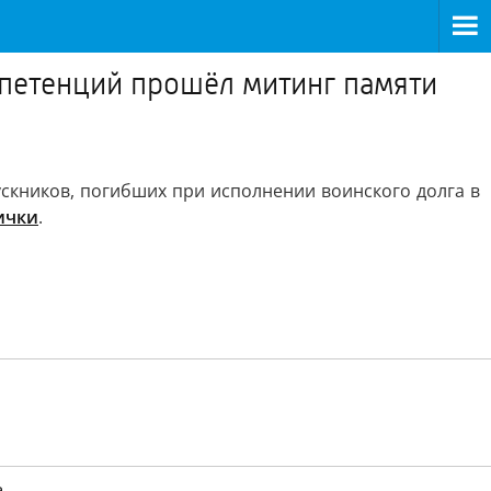
петенций прошёл митинг памяти
кников, погибших при исполнении воинского долга в
ички
.
а