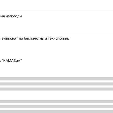
вия непогоды
й чемпионат по беспилотным технологиям
 с "КАМАЗом"