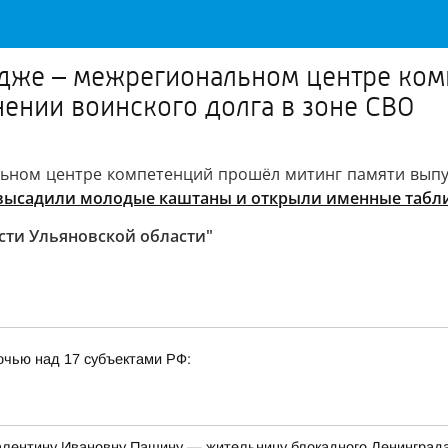
дже – межрегиональном центре ком
ении воинского долга в зоне СВО
ьном центре компетенций прошёл митинг памяти выпус
высадили молодые каштаны и открыли именные табл
сти Ульяновской области"
очью над 17 субъектами РФ:
алентину Ивановну Пашину — жительницу блокадного Ленинград