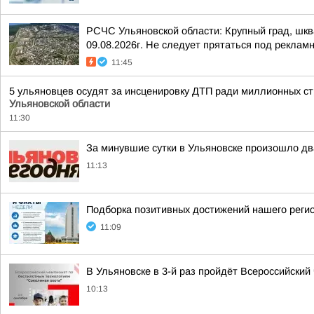
РСЧС Ульяновской области: Крупный град, шкв
09.08.2026г. Не следует прятаться под реклам
11:45
5 ульяновцев осудят за инсценировку ДТП ради миллионных с
Ульяновской области
11:30
За минувшие сутки в Ульяновске произошло д
11:13
Подборка позитивных достижений нашего реги
11:09
В Ульяновске в 3-й раз пройдёт Всероссийски
10:13