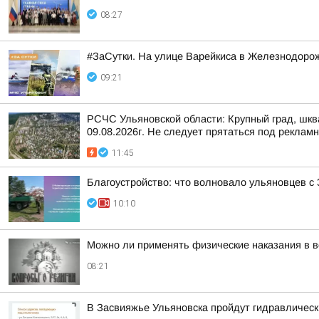
08:27
#ЗаСутки. На улице Варейкиса в Железнодоро
09:21
РСЧС Ульяновской области: Крупный град, шква
09.08.2026г. Не следует прятаться под реклам
11:45
Благоустройство: что волновало ульяновцев с 
10:10
Можно ли применять физические наказания в в
08:21
В Засвияжье Ульяновска пройдут гидравличес