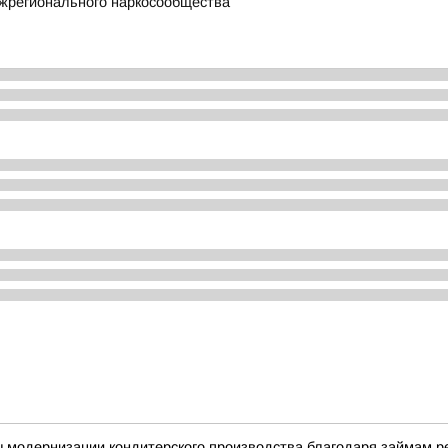
жрегионального наркосообщества
ы модернизации кондитерского производства благодаря займам 