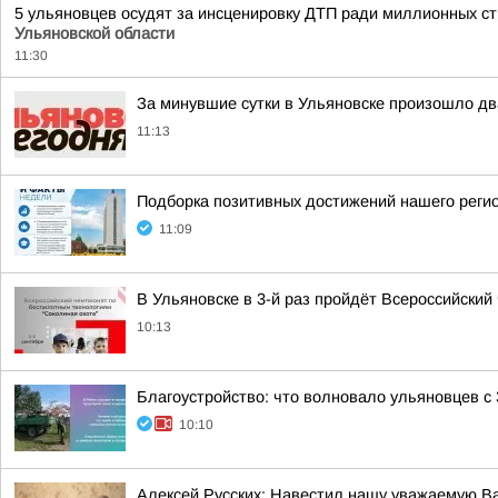
5 ульяновцев осудят за инсценировку ДТП ради миллионных с
Ульяновской области
11:30
За минувшие сутки в Ульяновске произошло д
11:13
Подборка позитивных достижений нашего реги
11:09
В Ульяновске в 3-й раз пройдёт Всероссийски
10:13
Благоустройство: что волновало ульяновцев с 
10:10
Алексей Русских: Навестил нашу уважаемую В