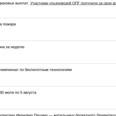
траховых выплат.
Участники ульяновской ОПГ получили за свои а
ва пожара
она за неделю
й чемпионат по беспилотным технологиям
30 июля по 5 августа
алентину Ивановну Пашину — жительницу блокадного Ленинград