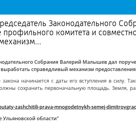
редседатель Законодательного Соб
 профильного комитета и совместно
механизм...
онодательного Собрания Валерий Малышев дал поруче
и выработать справедливый механизм предоставления
 закона начинается с даты его вступления в силу. Та
должны сохранить первоначальную площадь. Земля, р
eputaty-zashchitili-prava-mnogodetnykh-semej-dimitrovgra
е Ульяновской области"