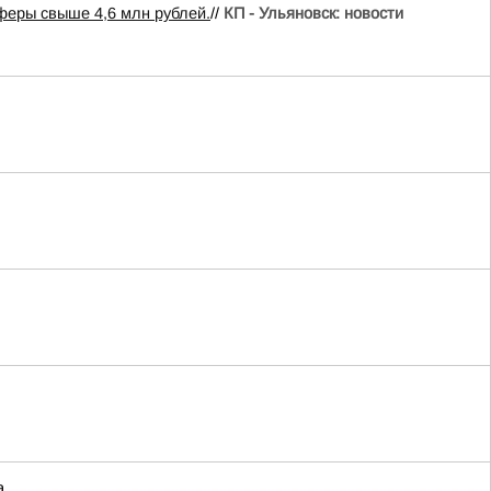
феры свыше 4,6 млн рублей.
//
КП - Ульяновск: новости
а