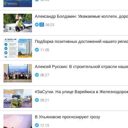
Александр Болдакин: Уважаемые коллеги, доро
06:25
Подборка позитивных достижений нашего реги
11:09
Алексей Русских: В строительной отрасли наше
08:27
#ЗаСутки. На улице Варейкиса в Железнодоро
09:21
В Ульяновске прогнозируют грозу
12:15