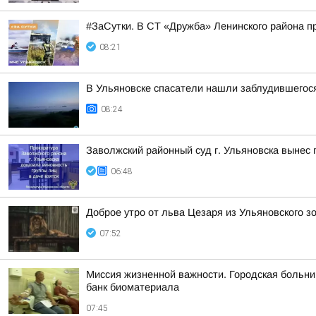
#ЗаСутки. В СТ «Дружба» Ленинского района 
08:21
В Ульяновске спасатели нашли заблудившегос
08:24
Заволжский районный суд г. Ульяновска вынес 
06:48
Доброе утро от льва Цезаря из Ульяновского з
07:52
Миссия жизненной важности. Городская больни
банк биоматериала
07:45