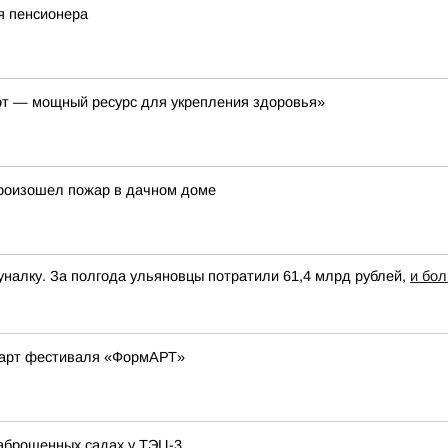
я пенсионера
рт — мощный ресурс для укрепления здоровья»
произошел пожар в дачном доме
уналку. За полгода ульяновцы потратили 61,4 млрд рублей,
и бо
-арт фестиваля «ФормАРТ»
заброшенных садах у ТЭЦ-3