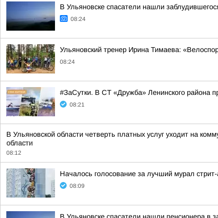
В Ульяновске спасатели нашли заблудившегос
08:24
Ульяновский тренер Ирина Тимаева: «Велоспо
08:24
#ЗаСутки. В СТ «Дружба» Ленинского района 
08:21
В Ульяновской области четверть платных услуг уходит на комм
области
08:12
Началось голосование за лучший мурал стрит
08:09
В Ульяновске спасатели нашли пенсионера в 