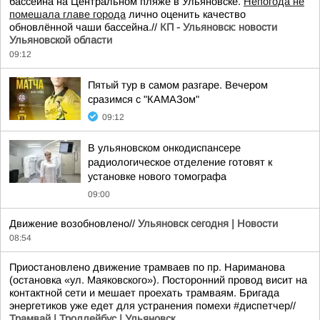
бассейна на Центральном пляже в Ульяновске.
Непогода не
помешала главе города
лично оценить качество
обновлённой чаши бассейна.//
КП - Ульяновск: новости
Ульяновской области
09:12
Пятый тур в самом разгаре. Вечером
сразимся с "КАМАЗом"
09:12
В ульяновском онкодиспансере
радиологическое отделение готовят к
установке нового томографа
09:00
Движение возобновлено//
Ульяновск сегодня | Новости
08:54
Приостановлено движение трамваев по пр. Нариманова
(остановка «ул. Маяковского»). Посторонний провод висит на
контактной сети и мешает проехать трамваям. Бригада
энергетиков уже едет для устранения помехи #диспетчер//
Трамвай | Троллейбус | Ульяновск