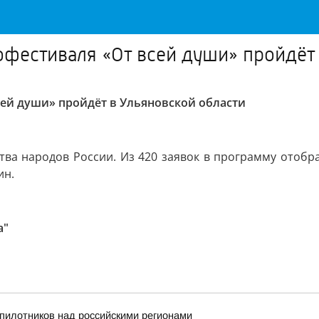
офестиваля «От всей души» пройдёт
сей души» пройдёт в Ульяновской области
ства народов России. Из 420 заявок в программу отобр
ин.
а"
пилотников над российскими регионами