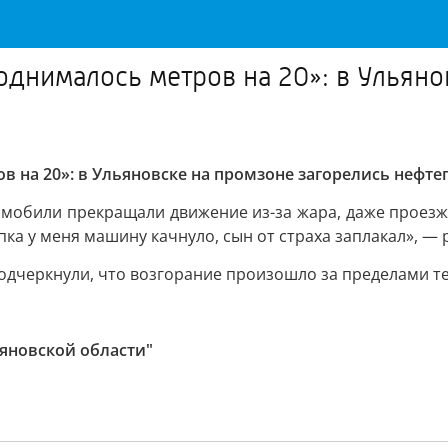
однималось метров на 20»: в Ульяно
в на 20»: в Ульяновске на промзоне загорелись нефт
втомобили прекращали движение из-за жара, даже прое
ка у меня машину качнуло, сын от страха заплакал», — 
одчеркнули, что возгорание произошло за пределами те
ьяновской области"