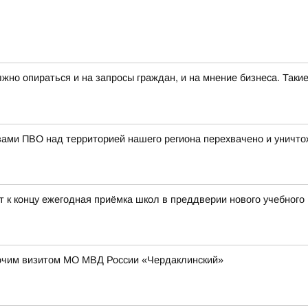
лжно опираться и на запросы граждан, и на мнение бизнеса. Та
вами ПВО над территорией нашего региона перехвачено и уничт
т к концу ежегодная приёмка школ в преддверии нового учебного
очим визитом МО МВД России «Чердаклинский»