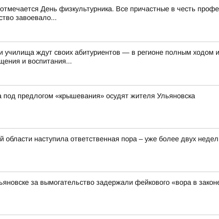
и отмечается День физкультурника. Все причастные в честь проф
тво завоевало...
и училища ждут своих абитуриентов — в регионе полным ходом 
ения и воспитания...
а под предлогом «крышевания» осудят жителя Ульяновска
 области наступила ответственная пора – уже более двух недел
льяновске за вымогательство задержали фейкового «вора в закон