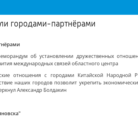
али городами-партнёрами
ртнёрами
еморандум об установлении дружественных отношен
вития международных связей областного центра
ские отношения с городами Китайской Народной Р
ствие наших городов позволит укрепить экономические
еркнул Александр Болдакин
яновска"