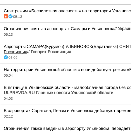
Снят режим «Беспилотная опасность» на территории Ульяновской
05:13
Ограничения сняты в аэропортах Самары и Ульяновска//
Украин
05:13
Аэропорты САМАРА(Курумоч) УЛЬЯНОВСК(Баратаевка) СНЯТЫ о
Росавиация
//
Говорит Росавиация
05:09
На территории Ульяновской области с ночи действует режим «
05:04
В пятницу в Ульяновской области - малооблачная погода без ос
ULPRAVDA.RU Главные новости Ульяновской области
04:03
В аэропортах Саратова, Пензы и Ульяновска действуют времен
02:12
Ограничения также введены в аэропорту Ульяновска, передаёт