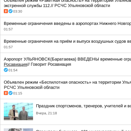
Объявлен режим «Ракетная опасность» на территории Ульяновс
экстренной службы 112.//
РСЧС Ульяновской области
03:30
Временные ограничения введены в аэропортах Нижнего Новгор
01:57
Временные ограничения на приём и выпуск воздушных судов вв
01:57
Аэропорт УЛЬЯНОВСК(Баратаевка) ВВЕДЕНЫ временные ограни
Росавиация
//
Говорит Росавиация
01:54
Объявлен режим «Беспилотная опасность» на территории Ульяно
РСЧС Ульяновской области
01:15
Праздник спортсменов, тренеров, учителей и в
Вчера, 21:18