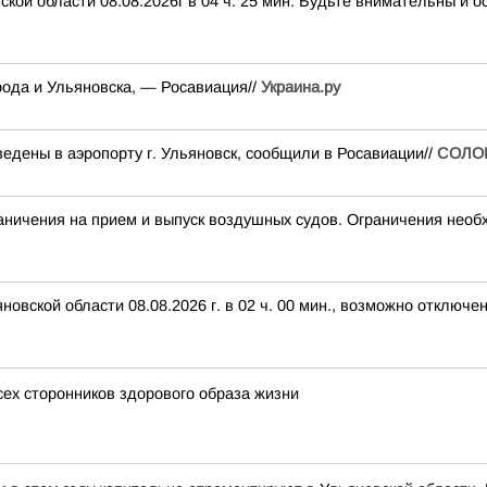
кой области 08.08.2026г в 04 ч. 25 мин. Будьте внимательны и
ода и Ульяновска, — Росавиация//
Украина.ру
едены в аэропорту г. Ульяновск, сообщили в Росавиации//
СОЛО
чения на прием и выпуск воздушных судов. Ограничения необх
вской области 08.08.2026 г. в 02 ч. 00 мин., возможно отключе
сех сторонников здорового образа жизни