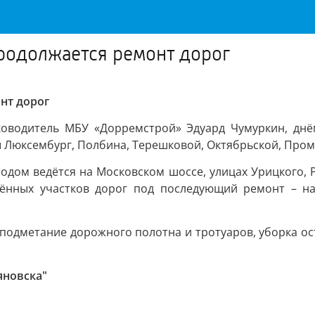
родолжается ремонт дорог
нт дорог
уководитель МБУ «Дорремстрой» Эдуард Чумуркин, дн
зы Люксембург, Полбина, Терешковой, Октябрьской, Пр
дом ведётся на Московском шоссе, улицах Урицкого, Ро
ённых участков дорог под последующий ремонт – на 
подметание дорожного полотна и тротуаров, уборка ост
яновска"