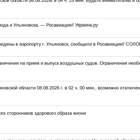
кой области 08.08.2026г в 04 ч. 25 мин. Будьте внимательны и
ода и Ульяновска, — Росавиация//
Украина.ру
едены в аэропорту г. Ульяновск, сообщили в Росавиации//
СОЛО
чения на прием и выпуск воздушных судов. Ограничения необх
вской области 08.08.2026 г. в 02 ч. 00 мин., возможно отключе
сех сторонников здорового образа жизни