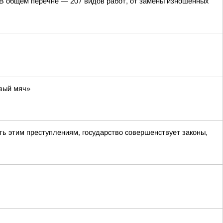
. В общем перечне — 207 видов работ, от замены изношенных
вый мяч»
ь этим преступлениям, государство совершенствует законы,