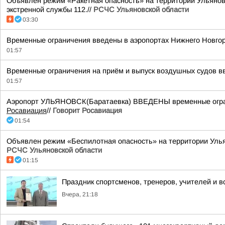
Объявлен режим «Ракетная опасность» на территории Ульяновс
экстренной службы 112.//
РСЧС Ульяновской области
03:30
Временные ограничения введены в аэропортах Нижнего Новгор
01:57
Временные ограничения на приём и выпуск воздушных судов вв
01:57
Аэропорт УЛЬЯНОВСК(Баратаевка) ВВЕДЕНЫ временные ограни
Росавиация
//
Говорит Росавиация
01:54
Объявлен режим «Беспилотная опасность» на территории Ульяно
РСЧС Ульяновской области
01:15
Праздник спортсменов, тренеров, учителей и в
Вчера, 21:18