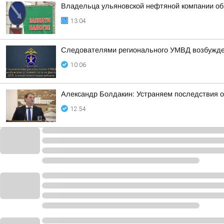
Владельца ульяновской нефтяной компании обв
13:04
Следователями регионального УМВД возбужден
10:06
Александр Болдакин: Устраняем последствия 
12:54