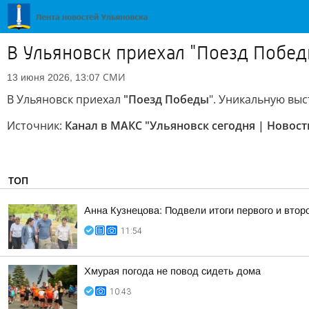
В Ульяновск приехал "Поезд Побед
СМИ
13 июня 2026, 13:07
В Ульяновск приехал
"Поезд Победы
". Уникальную вы
Источник:
Канал в МАКС "Ульяновск сегодня | Новост
ТОП
Анна Кузнецова: Подвели итоги первого и втор
11:54
Хмурая погода не повод сидеть дома
10:43