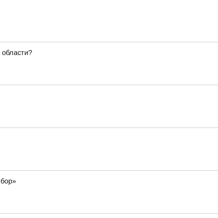
 области?
 бор»