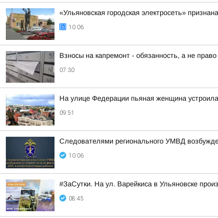
«Ульяновская городская электросеть» признан
10:06
Взносы на капремонт - обязанность, а не право
07:30
На улице Федерации пьяная женщина устроила
09:51
Следователями регионального УМВД возбужден
10:06
#ЗаСутки. На ул. Варейкиса в Ульяновске прои
08:45