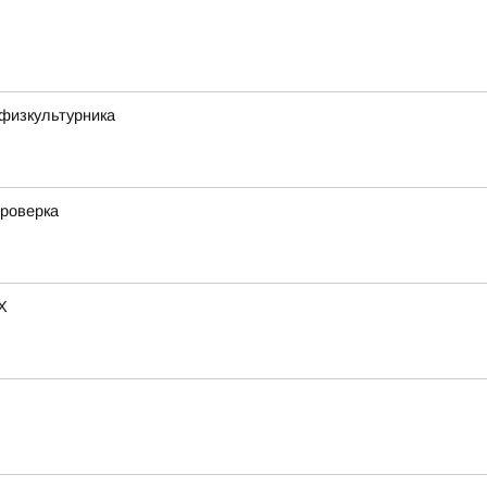
физкультурника
проверка
X