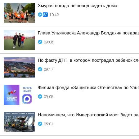
Хмурая погода не повод сидеть дома
10:43
Глава Ульяновска Александр Болдакин поздра
09:08
По факту ДТП, в котором пострадал ребенок 
09:17
Филиал фонда «Защитники Отечества» по Улья
09:08
Напоминаем, что Императорский мост будет зак
05:01