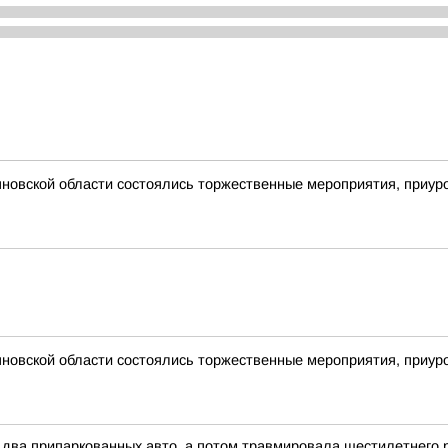
новской области состоялись торжественные мероприятия, приур
новской области состоялись торжественные мероприятия, приур
 два припаркованных авто, а потом травмировала шестилетнего р