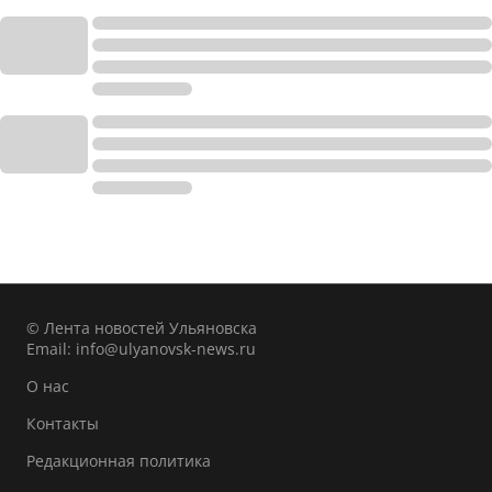
© Лента новостей Ульяновска
Email:
info@ulyanovsk-news.ru
О нас
Контакты
Редакционная политика