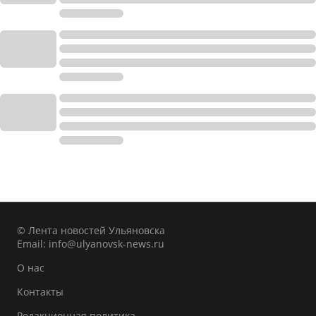
© Лента новостей Ульяновска
Email:
info@ulyanovsk-news.ru
О нас
Контакты
Редакционная политика