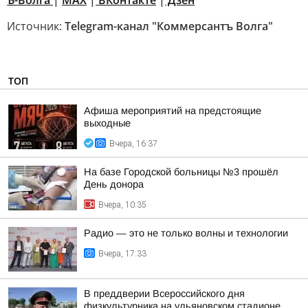
Ъ-Волга
|
МАХ
|
ВКонтакте
|
Дзен
Источник:
Telegram-канал "Коммерсантъ Волга"
ТОП
Афиша мероприятий на предстоящие
выходные
Вчера, 16:37
На базе Городской больницы №3 прошёл
День донора
Вчера, 10:35
Радио — это не только волны и технологии
Вчера, 17:33
В преддверии Всероссийского дня
физкультурника на ульяновском стадионе