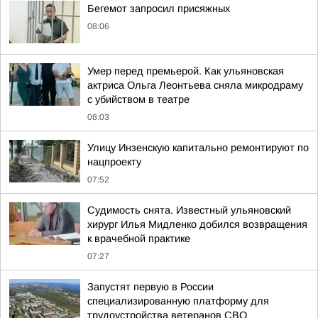
Бегемот запросил присяжных
08:06
Умер перед премьерой. Как ульяновская
актриса Ольга Леонтьева сняла микродраму
с убийством в театре
08:03
Улицу Инзенскую капитально ремонтируют по
нацпроекту
07:52
Судимость снята. Известный ульяновский
хирург Илья Мидленко добился возвращения
к врачебной практике
07:27
Запустят первую в России
специализированную платформу для
трудоустройства ветеранов СВО