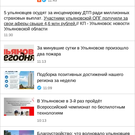
11:45
5 ульяновцев осудят за инсценировку ДТП ради миллионных
страховых выплат.
Участники ульяновской ОПГ получили за
свои аферы свыше 4,6 млн рублей.
//
КП - Ульяновск: новости
Ульяновской области
11:30
За минувшие сутки в Ульяновске произошло
два пожара
11:13
Подборка позитивных достижений нашего
региона за неделю
11:09
В Ульяновске в 3-й раз пройдёт
Всероссийский чемпионат по беспилотным
технологиям
10:13
Благоустройство: что волновало ульяновцев